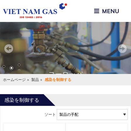
高品質の原材料
MENU
で作られた
ヨーロッパ
ホームページ
»
製品
»
感染を制御する
感染を制御する
ソート