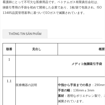
看護師にとって不可欠な医療用品です。ベトナムガス有限責任会社は、
痰吸引専用の手袋を初めて開発した企業であり、1枚/袋で包装され、ISO
13485品質管理基準に基づいてEOガスで滅菌されています。
THÔNG TIN SẢN PHẨM
順番
見出し
概要
1
メディコ無菌吸引手袋
1.1
医療機器の説明
中指から手首までの長さ
：290mm
手首の幅
：136mm ± 3mm
素材
：透明なポリエチレン製で、
滅菌されています。