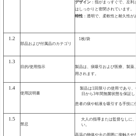
デザイン
：指がまっすぐで、左利
はしっかりと密閉されています。
特性
：透明で、柔軟性と耐久性が
1.2
1枚/袋
部品および付属品のカテゴリ
1.3
目的/使用指示
製品は、痰吸引および医療、製薬
用されます。
1.4
製品は1回限りの使用であり、
使用説明書
日から3年間無菌状態を保証し
患者の痰や粘液を吸引する手技に
1.5
大人の指導または監督なしに
禁忌
い。
高温の物体や火の周囲に接触させ