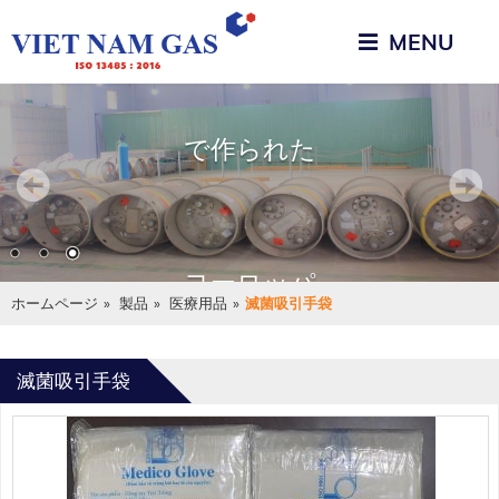
MENU
高品質の原材料
で作られた
ヨーロッパ
ホームページ
»
製品
»
医療用品
»
滅菌吸引手袋
滅菌吸引手袋